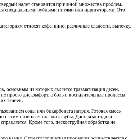
 твердый налет становится причиной множества проблем.
ются специальными зубными нитями или ирригаторами. Это
атегориям относят кофе, вино, различные сладости, выпечку,
ов, основным из которых является травматизация десен.
не просто дискомфорт, а боль и воспалительные процессы.
их тканей.
ользованием соды или бикарбоната натрия. Готовая смесь
но с этим позволяет охладить зубы. Данная методика
справляется. Кроме того, пескоструйная обработка не
ого камня. Стоматологическая процедура осуществляется с