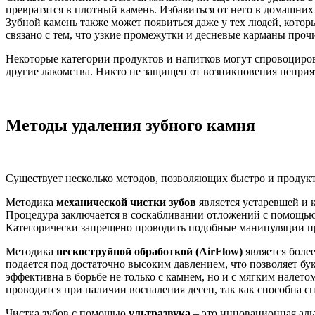
превратятся в плотный камень. Избавиться от него в домашни
Зубной камень также может появиться даже у тех людей, кото
связано с тем, что узкие промежутки и десневые карманы проч
Некоторые категории продуктов и напитков могут спровоцирова
другие лакомства. Никто не защищен от возникновения неприят
Методы удаления зубного камня
Существует несколько методов, позволяющих быстро и продукт
Методика
механической чистки зубов
является устаревшей и к
Процедура заключается в соскабливании отложений с помощью 
Категорически запрещено проводить подобные манипуляции пр
Методика
пескоструйной обработкой (AirFlow)
является боле
подается под достаточно высоким давлением, что позволяет бу
эффективна в борьбе не только с камнем, но и с мягким налет
проводится при наличии воспаления десен, так как способна с
Чистка зубов с помощью
ультразвука
– это инновационная аль