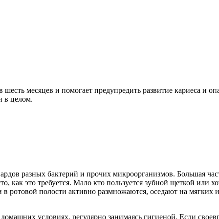
в шесть месяцев и помогает предупредить развитие кариеса и оп
и в целом.
ардов разных бактерий и прочих микроорганизмов. Большая част
то, как это требуется. Мало кто пользуется зубной щеткой или х
ии в ротовой полости активно размножаются, оседают на мягких 
домашних условиях, регулярно занимаясь гигиеной. Если своевр