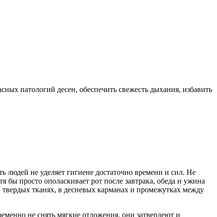
асных патологий десен, обеспечить свежесть дыхания, избавить
ь людей не уделяет гигиене достаточно времени и сил. Не
отя бы просто ополаскивает рот после завтрака, обеда и ужина
и твердых тканях, в десневых карманах и промежутках между
еменно не снять мягкие отложения, они затвердеют и