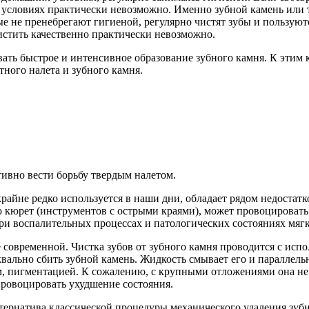
х условиях практически невозможно. Именно зубной камень или
рые не пренебрегают гигиеной, регулярно чистят зубы и пользу
истить качественно практически невозможно.
ть быстрое и интенсивное образование зубного камня. К этим к
ного налета и зубного камня.
ивно вести борьбу твердым налетом.
райне редко используется в наши дни, обладает рядом недостатк
кюрет (инструментов с острыми краями), может провоцировать 
и воспалительных процессах и патологических состояниях мягк
е современной. Чистка зубов от зубного камня проводится с исп
квально сбить зубной камень. Жидкость смывает его и параллель
ом, пигментацией. К сожалению, с крупными отложениями она не 
провоцировать ухудшение состояния.
тернатива классической процедуры механического удаления зубн